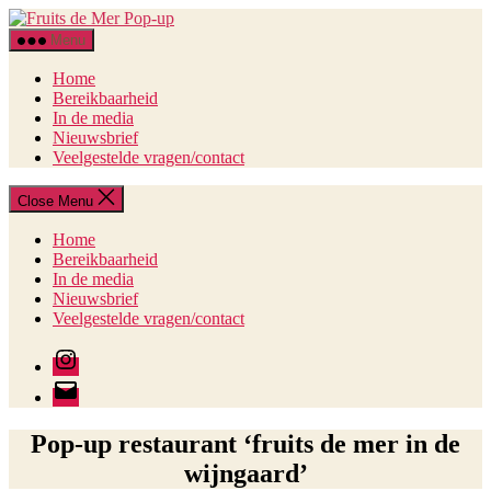
Skip
Fruits
to
de
Menu
the
Mer
content
Pop-
Home
up
Bereikbaarheid
In de media
Nieuwsbrief
Veelgestelde vragen/contact
Close Menu
Home
Bereikbaarheid
In de media
Nieuwsbrief
Veelgestelde vragen/contact
Instagram
E-
mail
Pop-up restaurant ‘fruits de mer in de
wijngaard’