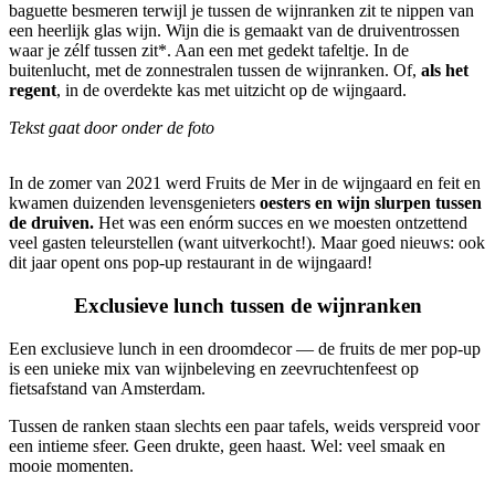
baguette besmeren terwijl je tussen de wijnranken zit te nippen van
een heerlijk glas wijn. Wijn die is gemaakt van de druiventrossen
waar je zélf tussen zit*. Aan een met gedekt tafeltje. In de
buitenlucht, met de zonnestralen tussen de wijnranken. Of,
als het
regent
, in de overdekte kas met uitzicht op de wijngaard.
Tekst gaat door onder de foto
In de zomer van 2021 werd Fruits de Mer in de wijngaard en feit en
kwamen duizenden levensgenieters
oesters en wijn slurpen tussen
de druiven.
Het was een enórm succes en we moesten ontzettend
veel gasten teleurstellen (want uitverkocht!). Maar goed nieuws: ook
dit jaar opent ons pop-up restaurant in de wijngaard!
Exclusieve lunch tussen de wijnranken
Een exclusieve lunch in een droomdecor — de fruits de mer pop-up
is een unieke mix van wijnbeleving en zeevruchtenfeest op
fietsafstand van Amsterdam.
Tussen de ranken staan slechts een paar tafels, weids verspreid voor
een intieme sfeer. Geen drukte, geen haast. Wel: veel smaak en
mooie momenten.