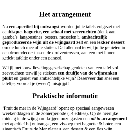
Het arrangement
Na een
aperitief bij ontvangst
worden jullie tafels volgezet met
een
bisque, baguette, een schaal met zeevruchten
(denk aan
gamba’s, langoustines, oesters, mosselen!),
ambachtelijk
geproduceerde wijn uit de wijngaard zelf
en een
lekker dessert
om de lunch mee af te sluiten. Dat allemaal terwijl jullie genieten in
een droomdecor: tussen de druiventrossen, aan een met linnen
gedekt tafeltje onder een parasol.
Wil jij met jouw lievelingsgezelschap genieten van een tafel vol
zeevruchten terwijl je stiekem
een druifje van de wijnranken
plukt
en geniet van ambachtelijke wijn? Reserveer dan snel een
tafeltje, voordat je (weer?) misgrijpt!
Praktische informatie
‘Fruit de mer in de Wijngaard’ opent op speciaal aangewezen
weekenddagen in de zomerperiode (14 edities). Op de heerlijke
middag in de wijngaard krijgen onze gasten een
all in
arrangement
met aperitief bij ontvangst, een vissoep met baguette & boter, een
gigantisch Fruits de Mer plateau, een dessert & een fles wijn